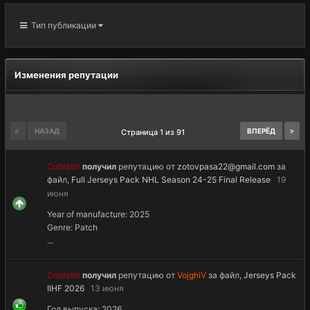
Тип публикации
Изменения репутации
НАЗАД
ВПЕРЁД
Страница 1 из 91
Cobratin
получил
репутацию от
zotovpasa22@gmail.com
за
файл,
Full Jerseys Pack NHL Season 24-25 Final Release
19
июня
Year of manufacture: 2025
Genre: Patch
...
Cobratin
получил
репутацию от
VojghiV
за файл,
Jerseys Pack
IIHF 2026
13 июня
Год выпуска: 2026