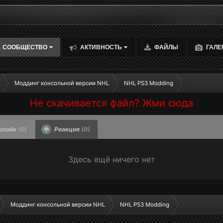
СООБЩЕСТВО
АКТИВНОСТЬ
ФАЙЛЫ
ГАЛЕ
Моддинг консольной версии NHL
NHL PS3 Modding
Не скачивается файл? Жми сюда
злайк
(0)
Реакция
(0)
Здесь ещё ничего нет
Моддинг консольной версии NHL
NHL PS3 Modding