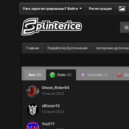
Уже зарегистрированы? Войти
Регистрация
Главная
Разработка Дополнений
Авторские дополне
Все
(6)
Лайк
(6)
Спасибо
(0)
Ди
Ghost_Rider94
15 июля 2021
xBlazer13
12 июля 2021
Yrall77