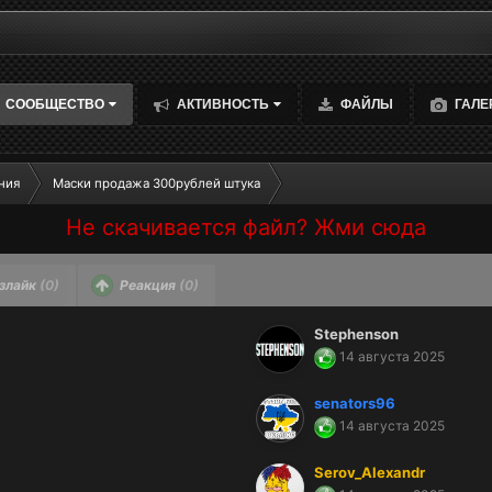
СООБЩЕСТВО
АКТИВНОСТЬ
ФАЙЛЫ
ГАЛЕ
ния
Маски продажа 300рублей штука
Не скачивается файл? Жми сюда
злайк
(0)
Реакция
(0)
Stephenson
14 августа 2025
senators96
14 августа 2025
Serov_Alexandr