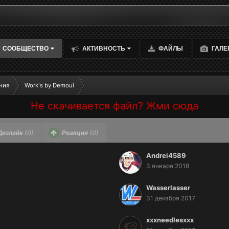
СООБЩЕСТВО
АКТИВНОСТЬ
ФАЙЛЫ
ГАЛЕ
ния
Work's by Demoul
Не скачивается файл? Жми сюда
Дизлайк
(0)
Реакция
(0)
Andrei4589
3 января 2018
Wasserlasser
31 декабря 2017
xxxneedlesxxx