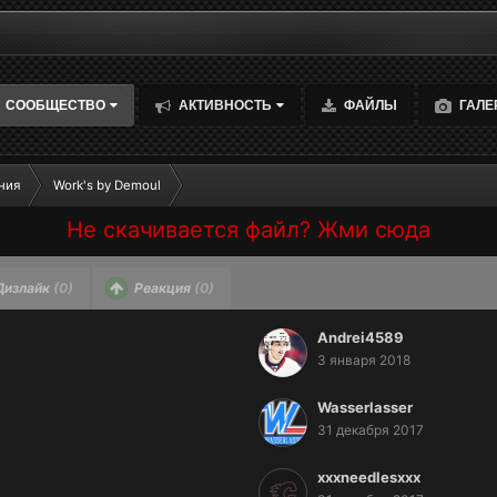
СООБЩЕСТВО
АКТИВНОСТЬ
ФАЙЛЫ
ГАЛЕ
ния
Work's by Demoul
Не скачивается файл? Жми сюда
Дизлайк
(0)
Реакция
(0)
Andrei4589
3 января 2018
Wasserlasser
31 декабря 2017
xxxneedlesxxx