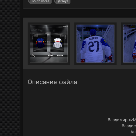
south korea
jerseys
Описание файла
Владимир «zM
Владис
Ан