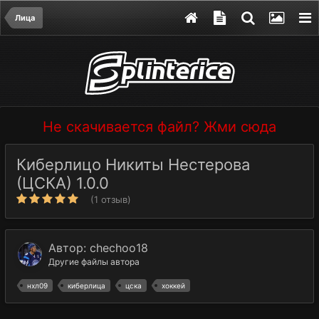
Лица
Не скачивается файл? Жми сюда
Киберлицо Никиты Нестерова
(ЦСКА) 1.0.0
(1 отзыв)
Автор:
chechoo18
Другие файлы автора
нхл09
киберлица
цска
хоккей