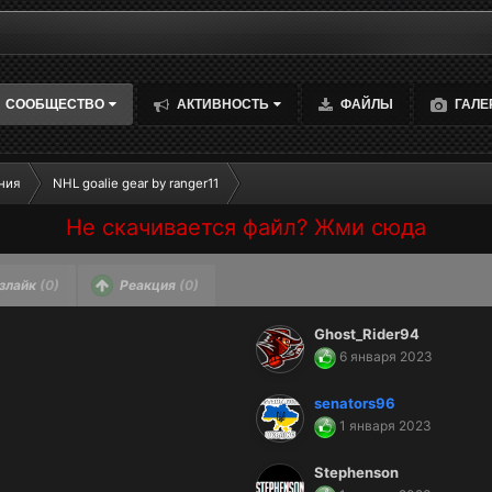
СООБЩЕСТВО
АКТИВНОСТЬ
ФАЙЛЫ
ГАЛЕ
ния
NHL goalie gear by ranger11
Не скачивается файл? Жми сюда
злайк
(0)
Реакция
(0)
Ghost_Rider94
6 января 2023
senators96
1 января 2023
Stephenson