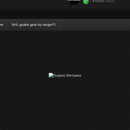
1 января 2023
ия
NHL goalie gear by ranger11