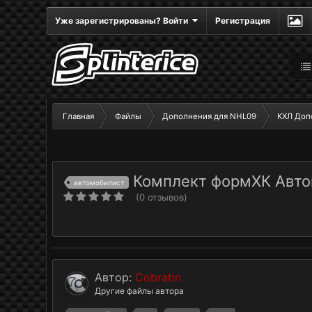
Уже зарегистрированы? Войти
Регистрация
Главная
Файлы
Дополнения для NHL09
КХЛ Доп
Комплект формХК Автом
автомобилист
(0 отзывов)
Автор:
Cobratin
Другие файлы автора