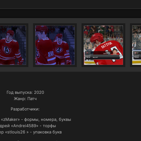
Год выпуска: 2020
Жанр: Патч
Разработчики:
«zMaker» - формы, номера, буквы
дрей «Andrei4589» - торфы
р «stlouis26 » - упаковка букв