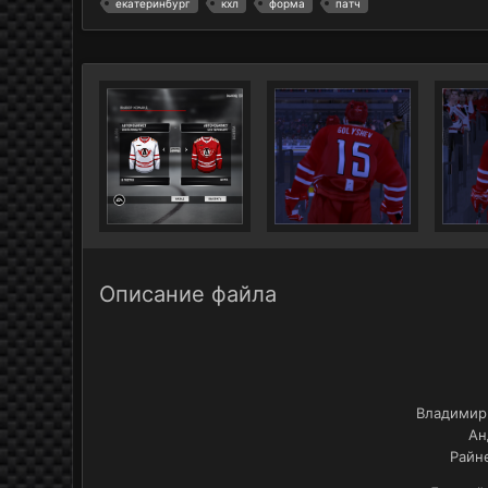
екатеринбург
кхл
форма
патч
Описание файла
Владимир 
Ан
Райне