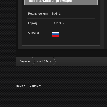
Персональная информация
Реальное имя
DANIL
Город
TAMBOV
Страна
Главная
danil68rus
Язык
Стиль