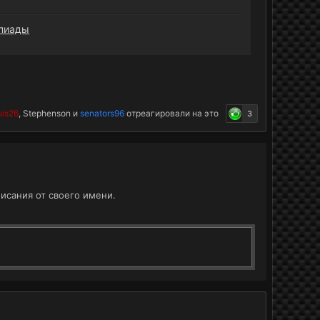
пиады
uis26
,
Stephenson
и
senators96
отреагировали на это
3
исания от своего имени.