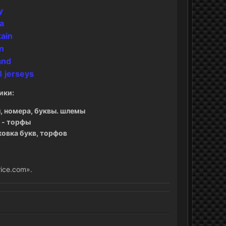
y
a
tain
n
and
3 jerseys
ики:
, номера, буквы. шлемы
 - торфы
аковка букв, торфов
rice.com».