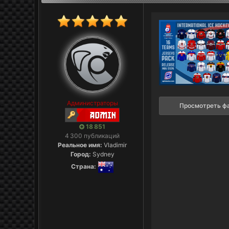
Администраторы
Просмотреть ф
18 851
4 300 публикаций
Реальное имя:
Vladimir
Город:
Sydney
Страна: