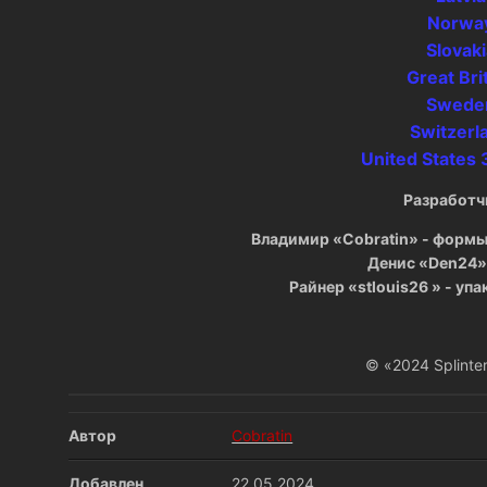
Norwa
Slovaki
Great Bri
Swede
Switzerl
United States 
Разработч
Владимир «Cobratin» - формы
Денис «Den24»
Райнер «stlouis26 » - уп
© «2024 Splinte
Автор
Cobratin
Добавлен
22.05.2024