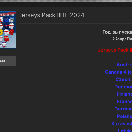
Jerseys Pack IIHF 2024
Год выпуска
Жанр: П
Jerseys Pack 
айл
Austri
Canada 4 j
Czechi
Denma
Finlan
Franc
Germa
Polan
Kazakhs
Latvia