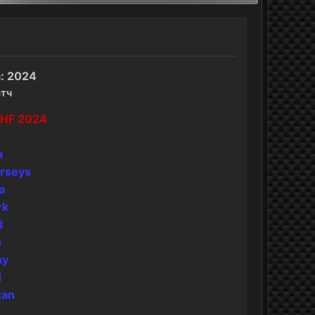
: 2024
атч
IIHF 2024
a
erseys
a
rk
d
e
ny
d
tan