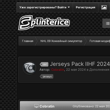
Уже зарегистрированы? Войти
Регистрация
Главная
NHL 09 Хоккейный симулятор
Готовая моди
Jerseys Pack IIHF 202
iihf
Автор:
Cobratin
,
22 мая 2024
в
Дополнения
jerseys
Cobratin
Опубликовано:
22 мая 20