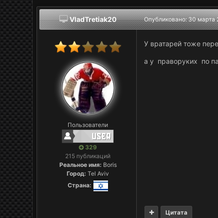
VladTretiak20
Опубликовано:
30 марта 
У вратарей тоже пер
а у праворуких по п
Пользователи
329
215 публикаций
Реальное имя:
Boris
Город:
Tel Aviv
Страна:
Цитата