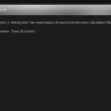
2018
евес у леворуких так навскидку из высококлассных-Драйден-Б
амяти Тони Эспозито