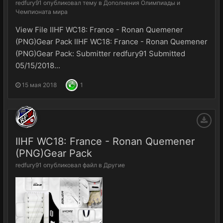
redfury91
опубликовал тему в
Дополнения Олимпиады и
Чемпионата мира
View File IIHF WC18: France - Ronan Quemener
(PNG)Gear Pack IIHF WC18: France - Ronan Quemener
(PNG)Gear Pack: Submitter redfury91 Submitted
05/15/2018...
15 мая 2018
1
IIHF WC18: France - Ronan Quemener
(PNG)Gear Pack
redfury91
опубликовал файл в
Другие