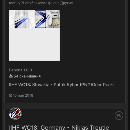
redfury91
опубликовал файл в
Другие
Версия 1.0.0
54 скачивания
IIHF WC18: Slovakia - Patrik Rybar (PNG)Gear Pack:
16 мая 2018
IIHF WC18: Germany - Niklas Treutle