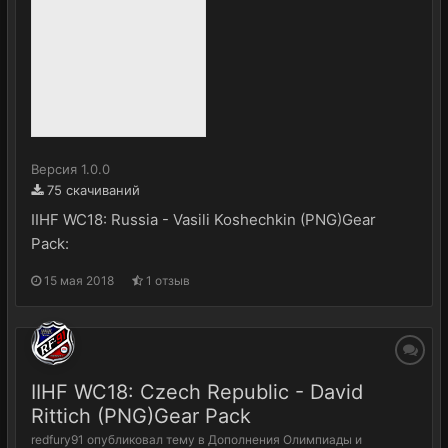
Версия 1.0.0
75 скачиваний
IIHF WC18: Russia - Vasili Koshechkin (PNG)Gear
Pack:
15 мая 2018
1 отзыв
IIHF WC18: Czech Republic - David
Rittich (PNG)Gear Pack
redfury91
опубликовал тему в
Дополнения Олимпиады и