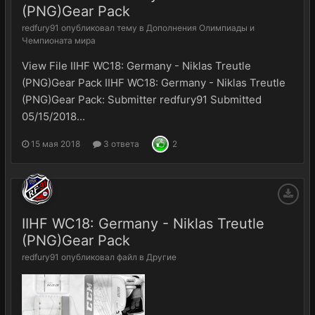
(PNG)Gear Pack
redfury91
опубликовал тему в
Дополнения Олимпиады и
Чемпионата мира
View File IIHF WC18: Germany - Niklas Treutle
(PNG)Gear Pack IIHF WC18: Germany - Niklas Treutle
(PNG)Gear Pack: Submitter redfury91 Submitted
05/15/2018...
15 мая 2018
3 ответа
2
IIHF WC18: Germany - Niklas Treutle
(PNG)Gear Pack
redfury91
опубликовал файл в
Другие