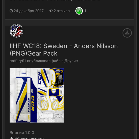
24 декабря 2017
2 отзыва
1
IIHF WC18: Sweden - Anders Nilsson
(PNG)Gear Pack
redfury91
опубликовал файл в
Другие
Версия 1.0.0