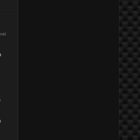
ов)
8
)
8