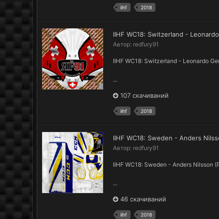
iihf
2018
IIHF WC18: Switzerland - Leonard
Автор:
redfury91
IIHF WC18: Switzerland - Leonardo G
...
107 скачиваний
iihf
2018
IIHF WC18: Sweden - Anders Nils
Автор:
redfury91
IIHF WC18: Sweden - Anders Nilsson 
...
46 скачиваний
iihf
2018