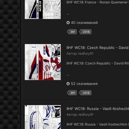
IIHF WC18: France - Ronan Quemener
...
40 скачиваний
iihf
2018
IIHF WC18: Czech Republic - David
Автор:
redfury91
IIHF WC18: Czech Republic - David Ri
...
52 скачивания
iihf
2018
IIHF WC18: Russia - Vasili Koshec
Автор:
redfury91
IIHF WC18: Russia - Vasili Koshechki