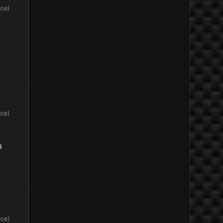
ов)
ов)
8
ов)