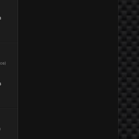
8
ов)
8
)