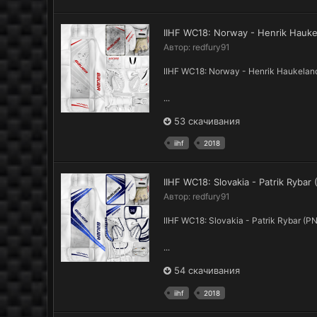
IIHF WC18: Norway - Henrik Hauk
Автор:
redfury91
IIHF WC18: Norway - Henrik Haukela
...
53 скачивания
iihf
2018
IIHF WC18: Slovakia - Patrik Ryba
Автор:
redfury91
IIHF WC18: Slovakia - Patrik Rybar (
...
54 скачивания
iihf
2018