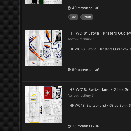
40 скачиваний
iihf
2018
IIHF WC18: Latvia - Kristers Gudl
Автор:
redfury91
IIHF WC18: Latvia - Kristers Gudlevsk
...
50 скачиваний
IIHF WC18: Switzerland - Gilles S
Автор:
redfury91
IIHF WC18: Switzerland - Gilles Senn
...
35 скачиваний