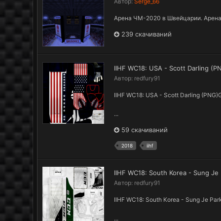
Автор:
Serge_66
Арена ЧМ-2020 в Швейцарии. Арена 
239 скачиваний
IIHF WC18: USA - Scott Darling (
Автор:
redfury91
IIHF WC18: USA - Scott Darling (PNG)
...
59 скачиваний
2018
iihf
IIHF WC18: South Korea - Sung Je
Автор:
redfury91
IIHF WC18: South Korea - Sung Je Pa
...