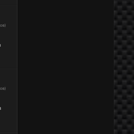
ов)
8
ов)
8