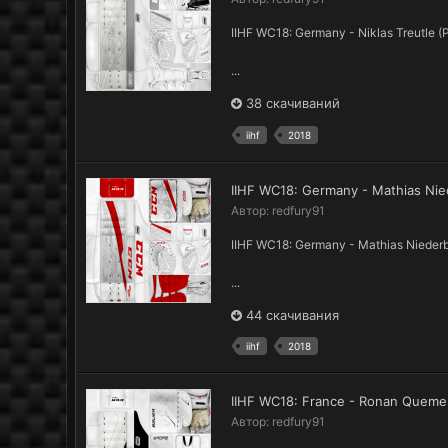
IIHF WC18: Germany - Niklas Treutle 
...
38 скачиваний
iihf
2018
IIHF WC18: Germany - Mathias Ni
Автор:
redfury91
IIHF WC18: Germany - Mathias Nieder
...
44 скачивания
iihf
2018
IIHF WC18: France - Ronan Queme
Автор:
redfury91