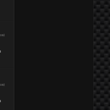
ов)
8
ов)
8