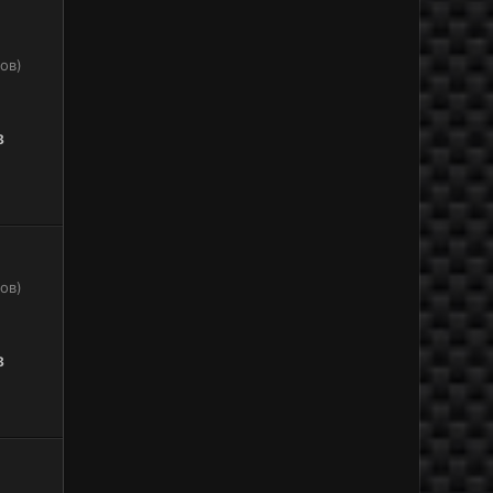
ов)
8
ов)
8