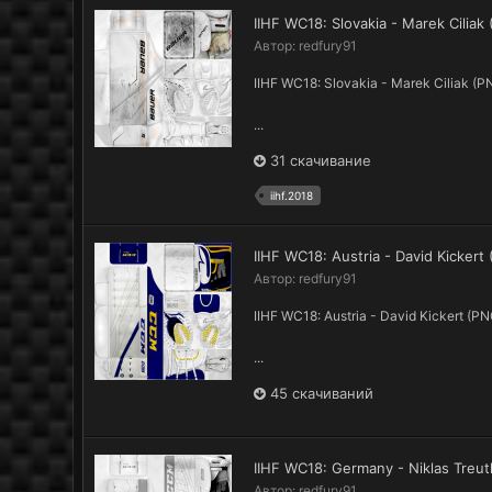
IIHF WC18: Slovakia - Marek Cilia
Автор:
redfury91
IIHF WC18: Slovakia - Marek Ciliak (
...
31 скачивание
iihf.2018
IIHF WC18: Austria - David Kicker
Автор:
redfury91
IIHF WC18: Austria - David Kickert (P
...
45 скачиваний
IIHF WC18: Germany - Niklas Treu
Автор:
redfury91