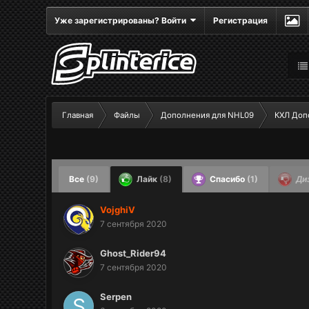
Уже зарегистрированы? Войти
Регистрация
Главная
Файлы
Дополнения для NHL09
КХЛ Доп
Все
(9)
Лайк
(8)
Спасибо
(1)
Ди
VojghiV
7 сентября 2020
Ghost_Rider94
7 сентября 2020
Serpen