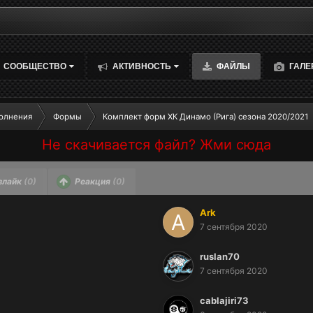
СООБЩЕСТВО
АКТИВНОСТЬ
ФАЙЛЫ
ГАЛЕ
олнения
Формы
Комплект форм ХК Динамо (Рига) сезона 2020/2021
Не скачивается файл? Жми сюда
злайк
(0)
Реакция
(0)
Ark
7 сентября 2020
ruslan70
7 сентября 2020
cablajiri73