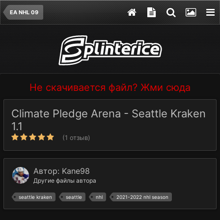
EA NHL 09
Не скачивается файл? Жми сюда
Climate Pledge Arena - Seattle Kraken
1.1
(1 отзыв)
Автор:
Kane98
Другие файлы автора
seattle kraken
seattle
nhl
2021-2022 nhl season