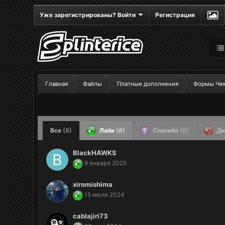
Уже зарегистрированы? Войти
Регистрация
Главная
Файлы
Платные дополнения
Формы Чем
Все
(8)
Лайк
(8)
Спасибо
(0)
Ди
BlackHAWKS
9 января 2025
xiromishima
15 июля 2024
cablajiri73