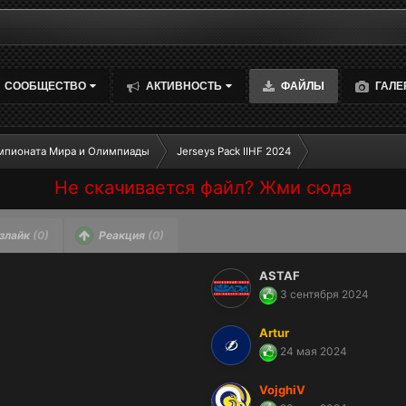
СООБЩЕСТВО
АКТИВНОСТЬ
ФАЙЛЫ
ГАЛЕ
пионата Мира и Олимпиады
Jerseys Pack IIHF 2024
Не скачивается файл? Жми сюда
злайк
(0)
Реакция
(0)
ASTAF
3 сентября 2024
Artur
24 мая 2024
VojghiV