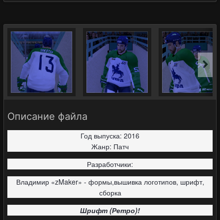
Описание файла
Год выпуска: 2016
Жанр: Патч
Разработчики:
Владимир «zMaker» - формы,вышивка логотипов, шрифт,
сборка
Шрифт (Ретро)!