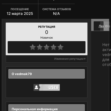
ПОСЕЩЕНИЕ
СИСТЕМА ОТЗЫВОВ
12 марта 2025
N/A
Лента 
Отз
РЕПУТАЦИЯ
0
Новичок
Нет
акт
ved
Изменения репутации
для
ото
О vedmak79
Персональная информация