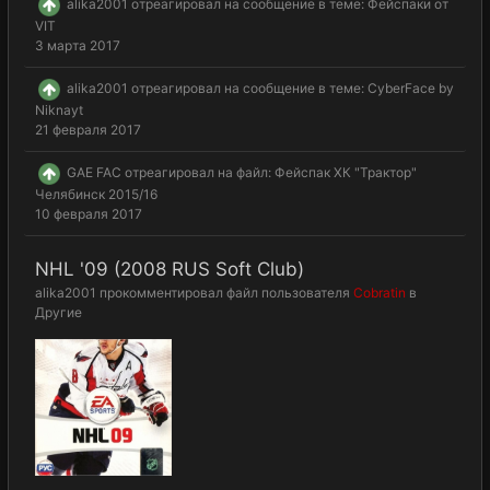
alika2001
отреагировал на сообщение в теме:
Фейспаки от
VIT
3 марта 2017
alika2001
отреагировал на сообщение в теме:
CyberFace by
Niknayt
21 февраля 2017
GAE FAC
отреагировал на файл:
Фейспак ХК "Трактор"
Челябинск 2015/16
10 февраля 2017
NHL '09 (2008 RUS Soft Club)
alika2001
прокомментировал файл пользователя
Cobratin
в
Другие