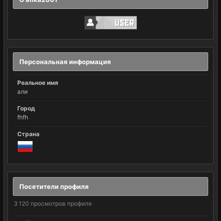
Персональная информация
Реальное имя
али
Город
fhfh
Страна
Посетители профиля
3 120 просмотров профиля