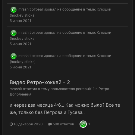
mrashit
отреагировал на сообщение в теме:
Клюшки
(hockey sticks)
5 июня 2021
mrashit
отреагировал на сообщение в теме:
Клюшки
(hockey sticks)
5 июня 2021
mrashit
отреагировал на сообщение в теме:
Клюшки
(hockey sticks)
5 июня 2021
Видео Ретро-хоккей - 2
mrashit
ответил в тему пользователя
perreault11
в
Ретро
Дополнения
и через два месяца 4:6... Как можно было? Все те
же, только без Петрова и Гусева..
18 декабря 2020
598 ответов
1