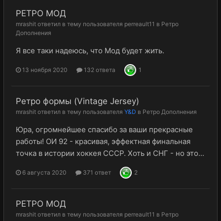
РЕТРО МОД
mrashit
ответил в тему пользователя
perreault11
в
Ретро
Дополнения
Я все таки надеюсь, что Мод будет жить.
13 ноября 2020
132 ответа
1
Ретро формы (Vintage Jersey)
mrashit
ответил в тему пользователя
Y&D
в
Ретро Дополнения
Юра, огромнейшее спасибо за ваши прекрасные
работы! ОИ 92 - красивая, эффектная финальная
точка в истории хоккея СССР. Хоть и СНГ - но это...
6 августа 2020
371 ответ
2
РЕТРО МОД
mrashit
ответил в тему пользователя
perreault11
в
Ретро