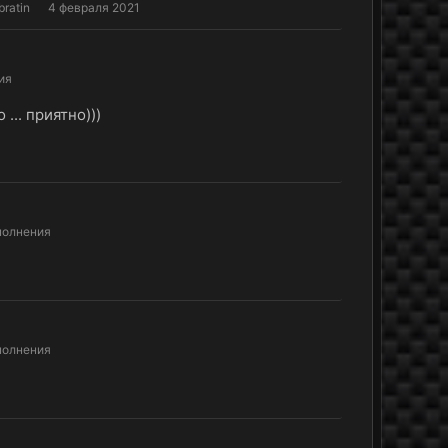
ratin
4 февраля 2021
ия
.. приятно)))
полнения
полнения