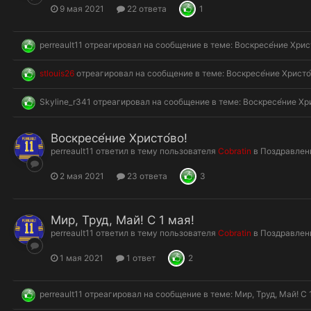
9 мая 2021
22 ответа
1
perreault11
отреагировал на сообщение в теме:
Воскресе́ние Христ
stlouis26
отреагировал на сообщение в теме:
Воскресе́ние Христо́
Skyline_r341
отреагировал на сообщение в теме:
Воскресе́ние Хри
Воскресе́ние Христо́во!
perreault11
ответил в тему пользователя
Cobratin
в
Поздравлен
2 мая 2021
23 ответа
3
Мир, Труд, Май! С 1 мая!
perreault11
ответил в тему пользователя
Cobratin
в
Поздравлен
1 мая 2021
1 ответ
2
perreault11
отреагировал на сообщение в теме:
Мир, Труд, Май! С 