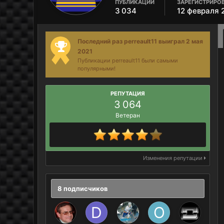
ПУБЛИКАЦИИ
ЗАРЕГИСТРИРО
3 034
12 февраля 
Последний раз perreault11 выиграл 2 мая
2021
Публикации perreault11 были самыми
популярными!
РЕПУТАЦИЯ
3 064
Ветеран
Изменения репутации
8 подписчиков