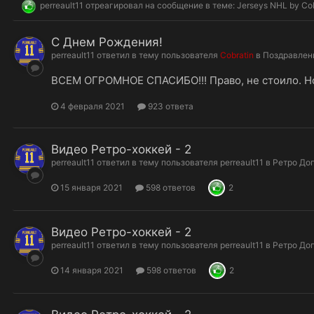
perreault11
отреагировал на сообщение в теме:
Jerseys NHL by Cob
С Днем Рождения!
perreault11
ответил в тему пользователя
Cobratin
в
Поздравлен
ВСЕМ ОГРОМНОЕ СПАСИБО!!! Право, не стоило. Но .
4 февраля 2021
923 ответа
Видео Ретро-хоккей - 2
perreault11
ответил в тему пользователя
perreault11
в
Ретро До
15 января 2021
598 ответов
2
Видео Ретро-хоккей - 2
perreault11
ответил в тему пользователя
perreault11
в
Ретро До
14 января 2021
598 ответов
2