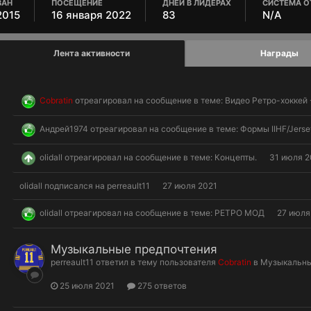
ВАН
ПОСЕЩЕНИЕ
ДНЕЙ В ЛИДЕРАХ
СИСТЕМА О
2015
16 января 2022
83
N/A
Лента активности
Награды
Cobratin
отреагировал на сообщение в теме:
Видео Ретро-хоккей 
Андрей1974
отреагировал на сообщение в теме:
Формы IIHF/Jerse
olidall
отреагировал на сообщение в теме:
Концепты.
31 июля 2
olidall
подписался на
perreault11
27 июля 2021
olidall
отреагировал на сообщение в теме:
РЕТРО МОД
27 июля
Музыкальные предпочтения
perreault11
ответил в тему пользователя
Cobratin
в
Музыкальны
25 июля 2021
275 ответов