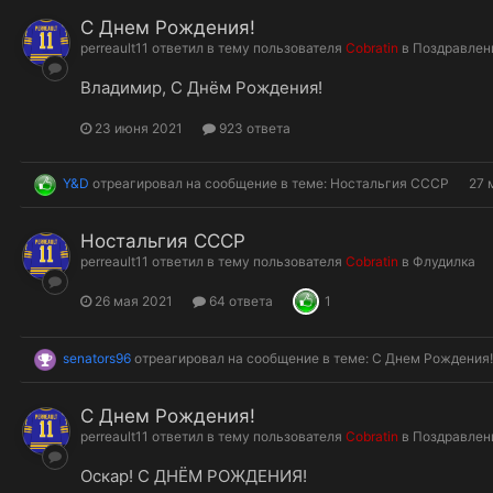
С Днем Рождения!
perreault11
ответил в тему пользователя
Cobratin
в
Поздравлен
Владимир, С Днём Рождения!
23 июня 2021
923 ответа
Y&D
отреагировал на сообщение в теме:
Ностальгия СССР
27 
Ностальгия СССР
perreault11
ответил в тему пользователя
Cobratin
в
Флудилка
26 мая 2021
64 ответа
1
senators96
отреагировал на сообщение в теме:
С Днем Рождения
С Днем Рождения!
perreault11
ответил в тему пользователя
Cobratin
в
Поздравлен
Оскар! С ДНЁМ РОЖДЕНИЯ!