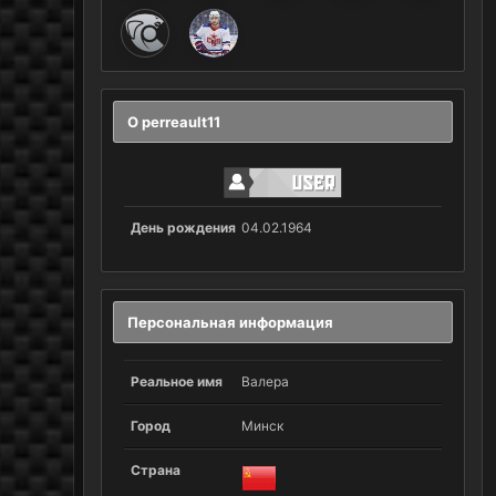
О perreault11
День рождения
04.02.1964
Персональная информация
Реальное имя
Валера
Город
Минск
Страна