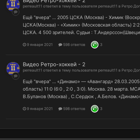
Видео Ретро-хоккей - 2
perreault11
ответил в тему пользователя
perreault11
в
Ретро До
Ещё "вчера" ... 2005 ЦСКА (Москва) - Химик (Воск
ЦСКА(Москва) - «Химик» (Московская область) 2:2(1:1
ЦСКА. 4 500 зрителей. Судьи : Т.Андерссон(Швеция)
9 января 2021
598 ответов
3
Видео Ретро-хоккей - 2
perreault11
ответил в тему пользователя
perreault11
в
Ретро До
Ещё "вчера" ... «Динамо» — «Авангард» 28.03.2005
область) 11:0 (6:0 , 2:0 , 3:0). Москва. 28 марта. 
В.Буланов (Москва) , С.Сердюк , А.Белов. «Динамо» 
9 января 2021
598 ответов
3