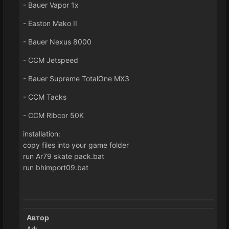
- Bauer Vapor 1x
- Easton Mako II
- Bauer Nexus 8000
- CCM Jetspeed
- Bauer Supreme TotalOne MX3
- CCM Tacks
- CCM Ribcor 50K
installation:
copy files into your game folder
run Ar79 skate pack.bat
run bhimport09.bat
Автор
Ark