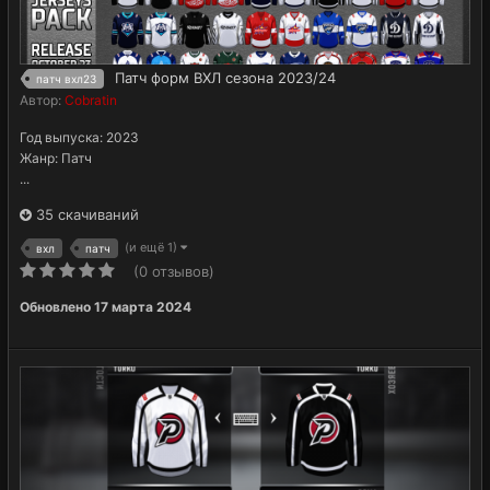
Патч форм ВХЛ сезона 2023/24
патч вхл23
Автор:
Cobratin
Год выпуска: 2023
Жанр: Патч
...
35 скачиваний
(и ещё 1)
вхл
патч
(0 отзывов)
Обновлено
17 марта 2024