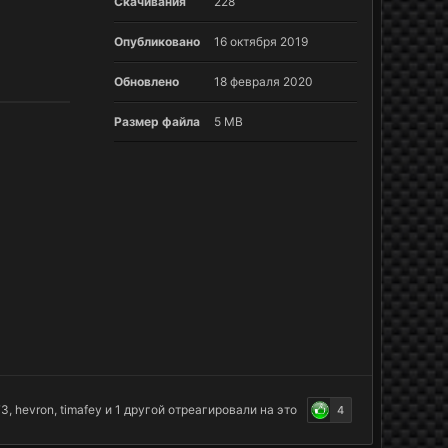
Скачивания
228
Опубликовано
16 октября 2019
Обновлено
18 февраля 2020
Размер файла
5 MB
73
,
hevron
,
timafey
и
1 другой
отреагировали на это
4