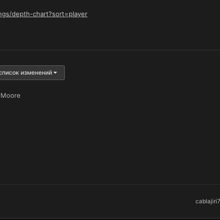
ngs/depth-chart?sort=player
список изменений
r Moore
cablajiri