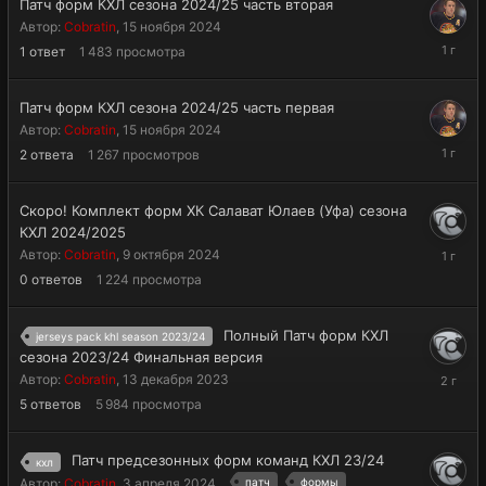
Патч форм КХЛ сезона 2024/25 часть вторая
Автор:
Cobratin
,
15 ноября 2024
15
1
ответ
1 483
просмотра
ноября
2024
Патч форм КХЛ сезона 2024/25 часть первая
Автор:
Cobratin
,
15 ноября 2024
15
2
ответа
1 267
просмотров
ноября
2024
Скоро! Комплект форм ХК Салават Юлаев (Уфа) сезона
КХЛ 2024/2025
9
Автор:
Cobratin
,
9 октября 2024
октября
0
ответов
1 224
просмотра
2024
Полный Патч форм КХЛ
jerseys pack khl season 2023/24
сезона 2023/24 Финальная версия
5
Автор:
Cobratin
,
13 декабря 2023
апреля
5
ответов
5 984
просмотра
2024
Патч предсезонных форм команд КХЛ 23/24
кхл
Автор:
Cobratin
,
3 апреля 2024
патч
формы