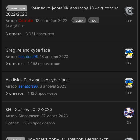
Комплект форм ХК Авангард (Омск) сезона
авангард
2022/2023
15
Автор:
Cobratin
,
18 сентября 2022
омск
кхл
июня
(и ещё 1)
2023
3
ответа
3 051
просмотр
Greg Ireland cyberface
Автор:
senators96
,
13 апреля 2023
13
0
ответов
1 068
просмотров
апреля
2023
Vladislav Podyapolsky cyberface
Автор:
senators96
,
3 апреля 2023
3
0
ответов
1 123
просмотра
апреля
2023
KHL Goalies 2022-2023
Автор:
Stephenson
,
27 марта 2023
27
1
ответ
1 826
просмотров
марта
2023
Комплект форм ХК Трактор (Челябинск)
трактор