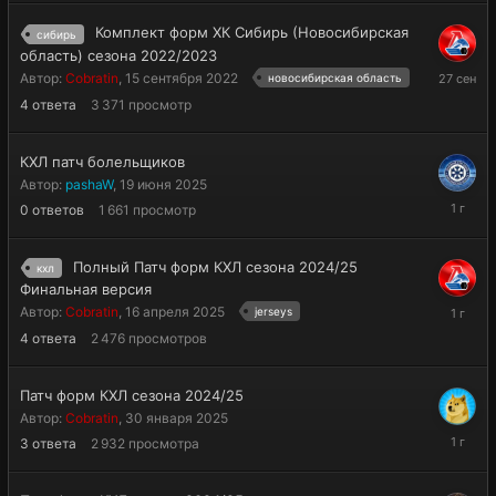
Комплект форм ХК Сибирь (Новосибирская
сибирь
область) сезона 2022/2023
27
Автор:
Cobratin
,
15 сентября 2022
новосибирская область
сентябр
4
ответа
3 371
просмотр
2025
КХЛ патч болельщиков
Автор:
pashaW
,
19 июня 2025
19
0
ответов
1 661
просмотр
июня
2025
Полный Патч форм КХЛ сезона 2024/25
кхл
Финальная версия
4
Автор:
Cobratin
,
16 апреля 2025
jerseys
июня
4
ответа
2 476
просмотров
2025
Патч форм КХЛ сезона 2024/25
Автор:
Cobratin
,
30 января 2025
28
3
ответа
2 932
просмотра
марта
2025