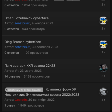
3
0
ответов
1 054
просмотра
апреля
2024
Dmitri Lozebnikov cyberface
Автор:
senators96
,
4 ноября 2023
4
0
ответов
943
просмотра
ноября
2023
Oleg Bratash cyberface
Автор:
senators96
,
30 сентября 2023
30
0
ответов
1 107
просмотров
сентябр
2023
Патч вратари КХЛ сезона 22-23
Автор:
Vit
,
23 марта 2023
15
14
ответов
3 168
просмотров
июля
2023
Комплект форм ХК
нефтехимик (нижнекамск)
Нефтехимик (Нижнекамск) сезона 2022/2023
15
Автор:
Cobratin
,
30 сентября 2022
июня
1
ответ
1 949
просмотров
2023