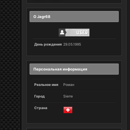
О Jagr68
День рождения
29.05.1995
Персональная информация
Реальное имя
Роман
Город
Sierre
Страна