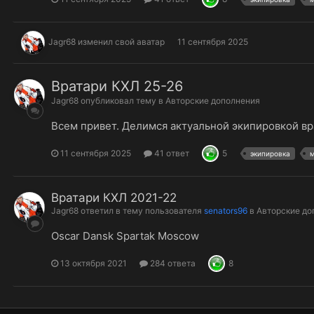
Jagr68
изменил свой аватар
11 сентября 2025
Вратари КХЛ 25-26
Jagr68
опубликовал тему в
Авторские дополнения
Всем привет. Делимся актуальной экипировкой вр
11 сентября 2025
41 ответ
5
экипировка
Вратари КХЛ 2021-22
Jagr68
ответил в тему пользователя
senators96
в
Авторские до
Oscar Dansk Spartak Moscow
13 октября 2021
284 ответа
8