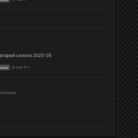
атарей сезона 2025-26
(и ещё 1)
маски
полнения