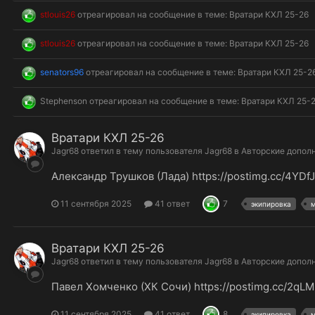
stlouis26
отреагировал на сообщение в теме:
Вратари КХЛ 25-26
stlouis26
отреагировал на сообщение в теме:
Вратари КХЛ 25-26
senators96
отреагировал на сообщение в теме:
Вратари КХЛ 25-2
Stephenson
отреагировал на сообщение в теме:
Вратари КХЛ 25-
Вратари КХЛ 25-26
Jagr68
ответил в тему пользователя
Jagr68
в
Авторские допол
Александр Трушков (Лада) https://postimg.cc/4YD
11 сентября 2025
41 ответ
7
экипировка
Вратари КХЛ 25-26
Jagr68
ответил в тему пользователя
Jagr68
в
Авторские допол
Павел Хомченко (ХК Сочи) https://postimg.cc/2qL
11 сентября 2025
41 ответ
8
экипировка