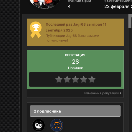
ПУБЛИКАЦИИ
ЗАРЕГИСТРИРО
4
22 февраля 
Последний раз Jagr68 выиграл 11
сентября 2025
Публикации Jagr68 были самыми
популярными!
РЕПУТАЦИЯ
28
Новичок
Изменения репутации
2 подписчика