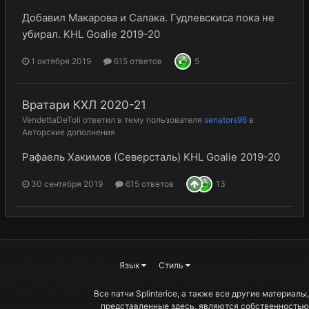
Добавил Макарова и Салака. Гудлевскиса пока не
убирал. KHL Goalie 2019-20
1 октября 2019
615 ответов
5
Вратари КХЛ 2020-21
VendettaDeToli
ответил в тему пользователя
senators96
в
Авторские дополнения
Рафаель Хакимов (Северсталь) KHL Goalie 2019-20
30 сентября 2019
615 ответов
13
Язык
Стиль
Все патчи Splinterice, а также все другие материалы,
представленные здесь, являются собственностью