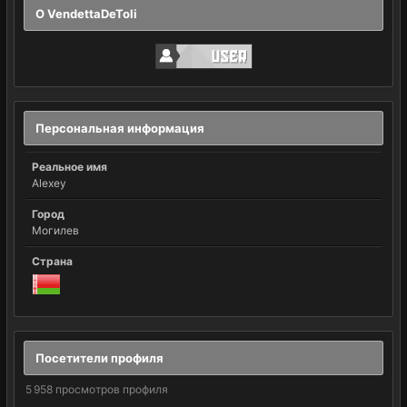
О VendettaDeToli
Персональная информация
Реальное имя
Alexey
Город
Могилев
Страна
Посетители профиля
5 958 просмотров профиля