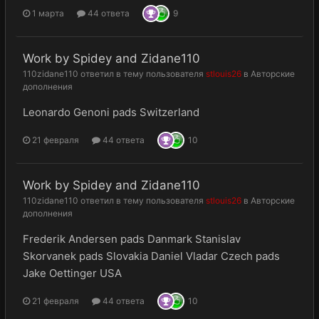
1 марта
44 ответа
9
Work by Spidey and Zidane110
110zidane110
ответил в тему пользователя
stlouis26
в
Авторские
дополнения
Leonardo Genoni pads Switzerland
21 февраля
44 ответа
10
Work by Spidey and Zidane110
110zidane110
ответил в тему пользователя
stlouis26
в
Авторские
дополнения
Frederik Andersen pads Danmark Stanislav
Skorvanek pads Slovakia Daniel Vladar Czech pads
Jake Oettinger USA
21 февраля
44 ответа
10