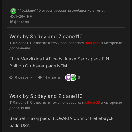
110zidane110
отреагировал на сообщение в теме:
НХЛ-26+IIHF
16 февраля
Work by Spidey and Zidane110
110zidane110
ответил в тему пользователя
stlouis26
в
Авторские
дополнения
Elvis Merzlikins LAT pads Juuse Saros pads FIN
Philipp Grubauer pads NEM
16 февраля
44 ответа
8
Work by Spidey and Zidane110
110zidane110
ответил в тему пользователя
stlouis26
в
Авторские
дополнения
Samuel Hlavaj pads SLOVAKIA Connor Hellebuyck
pads USA