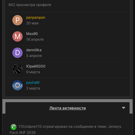
942 просмотра профиля
panpanpan
20 мая
Max90
16 апреля
danniilka
5 апреля
Юрий5000
9 марта
pashaW
2 марта
Лента активности
110zidane110
отреагировал на сообщение в теме:
Jerseys
Pack IIHF 2026