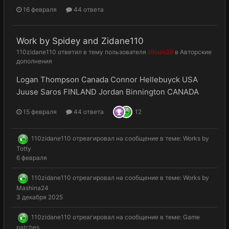
16 февраля
44 ответа
Work by Spidey and Zidane110
110zidane110
ответил в тему пользователя
stlouis26
в
Авторские
дополнения
Logan Thompson Canada Connor Hellebuyck USA
Juuse Saros FINLAND Jordan Binnington CANADA
15 февраля
44 ответа
12
110zidane110
отреагировал на сообщение в теме:
Works by
Totty
6 февраля
110zidane110
отреагировал на сообщение в теме:
Works by
Mashina24
3 декабря 2025
110zidane110
отреагировал на сообщение в теме:
Game
patches