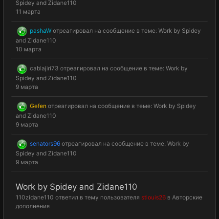
Spidey and Zidane110
11 марта
pashaW
отреагировал на сообщение в теме:
Work by Spidey
and Zidane110
10 марта
cablajiri73
отреагировал на сообщение в теме:
Work by
Spidey and Zidane110
9 марта
Gefen
отреагировал на сообщение в теме:
Work by Spidey
and Zidane110
9 марта
senators96
отреагировал на сообщение в теме:
Work by
Spidey and Zidane110
9 марта
Work by Spidey and Zidane110
110zidane110
ответил в тему пользователя
stlouis26
в
Авторские
дополнения