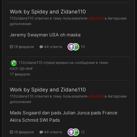
Work by Spidey and Zidane110
110zidane110
ответил в тему пользователя
stlouis26
в
Авторские
дополнения
Jeremy Swayman USA oh maska
18 февраля
44 ответа
10
110zidane110
отреагировал на сообщение в теме:
НХЛ-26+IIHF
17 февраля
Work by Spidey and Zidane110
110zidane110
ответил в тему пользователя
stlouis26
в
Авторские
дополнения
Mads Sogaard dan pads Julian Junca pads France
Akira Schmid SWI Pads
16 февраля
44 ответа
12