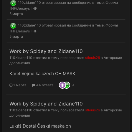
110zidane110
отреагировал на сообщение в теме:
Формы
IIHF/Jerseys IIHF
5 марта
110zidane110
отреагировал на сообщение в теме:
Формы
IIHF/Jerseys IIHF
5 марта
Work by Spidey and Zidane110
110zidane110
ответил в тему пользователя
stlouis26
в
Авторские
дополнения
Karel Vejmelka czech OH MASK
1 марта
44 ответа
9
Work by Spidey and Zidane110
110zidane110
ответил в тему пользователя
stlouis26
в
Авторские
дополнения
Lukáš Dostál Česká maska oh