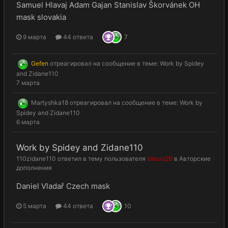
Samuel Hlavaj Adam Gajan Stanislav Škorvánek OH
mask slovakia
9 марта
44 ответа
7
Gefen
отреагировал на сообщение в теме:
Work by Spidey
and Zidane110
7 марта
Martyshka18
отреагировал на сообщение в теме:
Work by
Spidey and Zidane110
6 марта
Work by Spidey and Zidane110
110zidane110
ответил в тему пользователя
stlouis26
в
Авторские
дополнения
Daniel Vladař Czech mask
5 марта
44 ответа
10