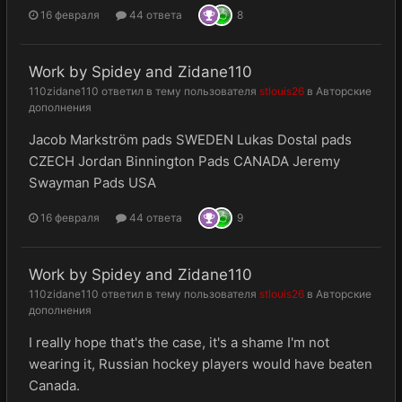
16 февраля
44 ответа
8
Work by Spidey and Zidane110
110zidane110
ответил в тему пользователя
stlouis26
в
Авторские
дополнения
Jacob Markström pads SWEDEN Lukas Dostal pads
CZECH Jordan Binnington Pads CANADA Jeremy
Swayman Pads USA
16 февраля
44 ответа
9
Work by Spidey and Zidane110
110zidane110
ответил в тему пользователя
stlouis26
в
Авторские
дополнения
I really hope that's the case, it's a shame I'm not
wearing it, Russian hockey players would have beaten
Canada.