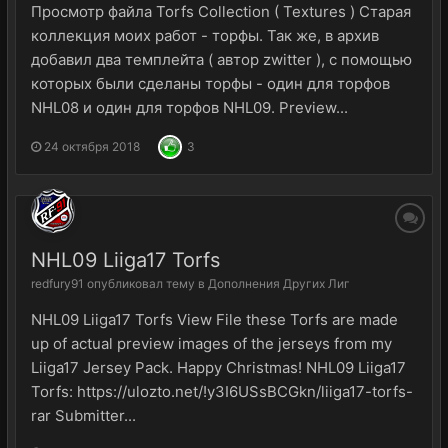
Просмотр файла Torfs Collection ( Textures ) Старая
коллекция моих работ - торфы. Так же, в архив
добавил два темплейта ( автор zwitter ), с помощью
которых были сделаны торфы - один для торфов
NHL08 и один для торфов NHL09. Preview...
24 октября 2018
3
NHL09 Liiga17 Torfs
redfury91
опубликовал тему в
Дополнения Других Лиг
NHL09 Liiga17 Torfs View File these Torfs are made
up of actual preview images of the jerseys from my
Liiga17 Jersey Pack. Happy Christmas! NHL09 Liiga17
Torfs: https://ulozto.net/!y3I6USsBCGkn/liiga17-torfs-
rar Submitter...