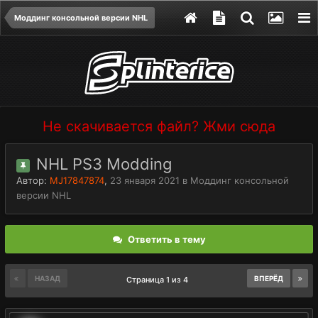
Моддинг консольной версии NHL
Не скачивается файл? Жми сюда
NHL PS3 Modding
Автор:
MJ17847874
,
23 января 2021
в
Моддинг консольной
версии NHL
Ответить в тему
НАЗАД
ВПЕРЁД
Страница 1 из 4