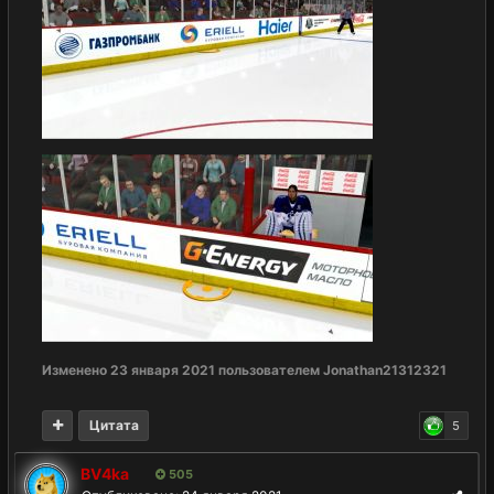
Изменено
23 января 2021
пользователем Jonathan21312321
Цитата
5
BV4ka
505