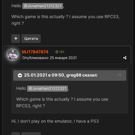
Hello
,
@Jonathan21312321
Which game is this actually ? I assume you use RPCS3,
right ?
Цитата
MJ17847874
141
Опубликовано:
25 января 2021
25.01.2021 в 09:50,
greg88
сказал:
Hello
,
@Jonathan21312321
Which game is this actually ? I assume you use
RPCS3, right ?
Hi, I don’t play on the emulator, I have a PS3