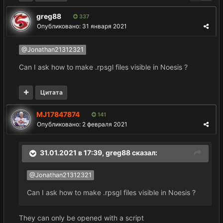
greg88
337
Опубликовано:
31 января 2021
@Jonathan21312321
Can I ask how to make .rpsgl files visible in Noesis ?
Цитата
MJ17847874
141
Опубликовано:
2 февраля 2021
31.01.2021 в 17:39,
greg88
сказал:
@Jonathan21312321
Can I ask how to make .rpsgl files visible in Noesis ?
They can only be opened with a script