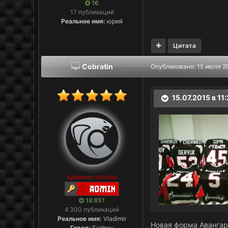
16
17 публикаций
Реальное имя:
юрий
Цитата
Cobratin
Опубликовано:
15 июля 2
15.07.2015 в 11
Администраторы
18 851
4 300 публикаций
Реальное имя:
Vladimir
Новая форма Аванга
Город:
Sydney