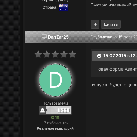
Смотрю изменений воо
Страна:
Цитата
DanZar25
Опубликовано:
15 июля 2
15.07.2015 в 12
Новая форма Аванг
ну пусть будет, еще д
Пользователи
16
17 публикаций
Реальное имя:
юрий