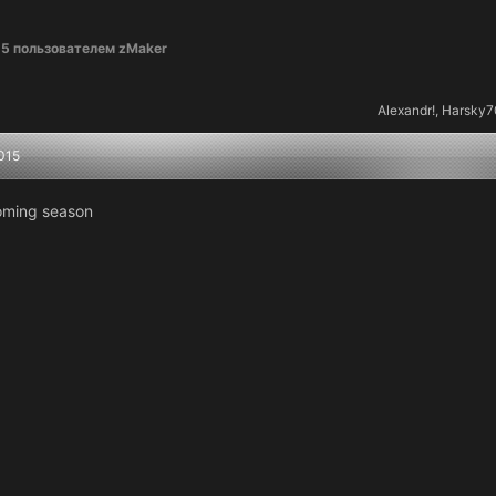
15
пользователем zMaker
Alexandr!
,
Harsky7
015
coming season