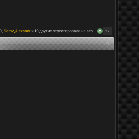
0
,
Serov_Alexandr
и
19 других
отреагировали на это
22