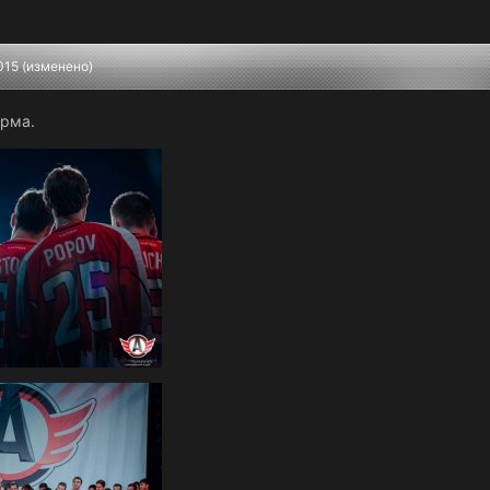
015
(изменено)
орма.