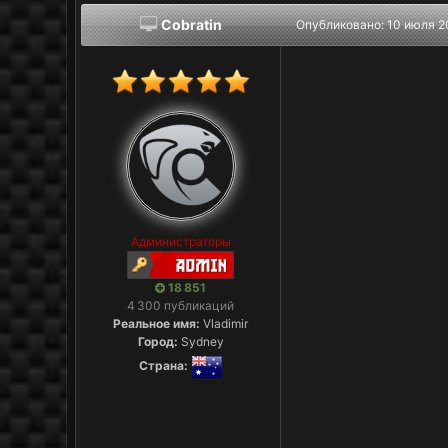
Cobratin
Опубликовано:
10 июля 2
Администраторы
18 851
4 300 публикаций
Реальное имя:
Vladimir
Город:
Sydney
Страна: