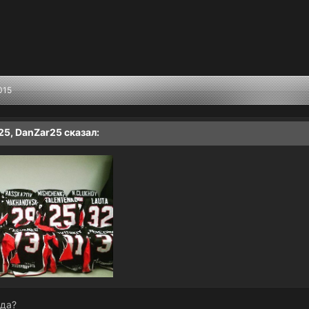
015
:25,
DanZar25
сказал:
рда?