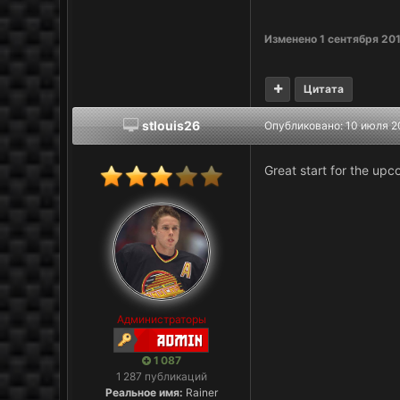
Изменено
1 сентября 20
Цитата
stlouis26
Опубликовано:
10 июля 2
Great start for the up
Администраторы
1 087
1 287 публикаций
Реальное имя:
Rainer