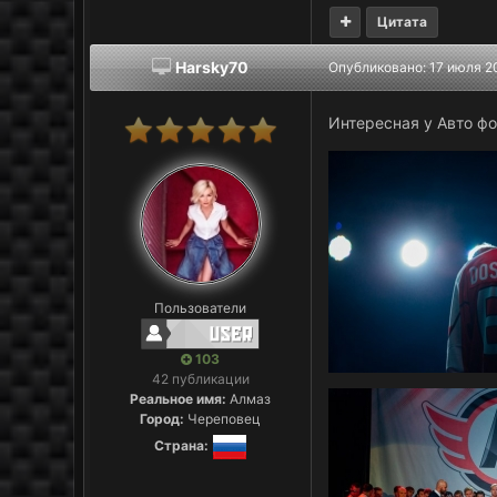
Цитата
Harsky70
Опубликовано:
17 июля 2
Интересная у Авто ф
Пользователи
103
42 публикации
Реальное имя:
Алмаз
Город:
Череповец
Страна: