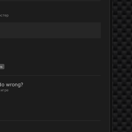
остер
ns
do wrong?
 игре