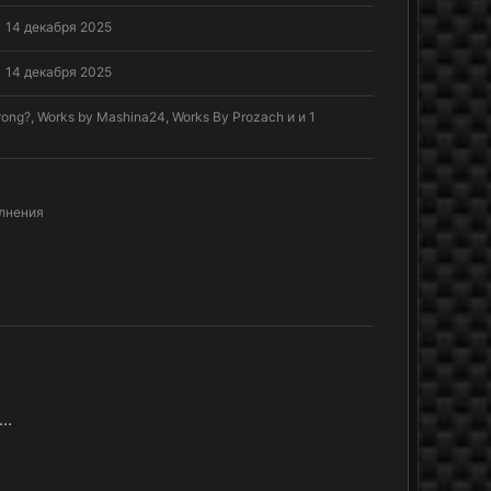
14 декабря 2025
14 декабря 2025
rong?
,
Works by Mashina24
,
Works By Prozach
и и 1
лнения
..