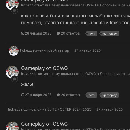
Irokezz
ответил в тему пользователя
GSWG
в
Дополнения от н
как теперь избавиться от этого мода? хоккеисты к
помогает, ставлю стандартные aimdata и fmisc толк
28 января 2025
20 ответов
vvhl
gameplay
Irokezz
изменил свой аватар
27 января 2025
Gameplay от GSWG
Irokezz
ответил в тему пользователя
GSWG
в
Дополнения от н
жаль(
27 января 2025
20 ответов
vvhl
gameplay
Irokezz
подписался на
ELITE ROSTER 2024-2025
27 января 2025
Gameplay от GSWG
Irokezz
ответил в тему пользователя
GSWG
в
Дополнения от н