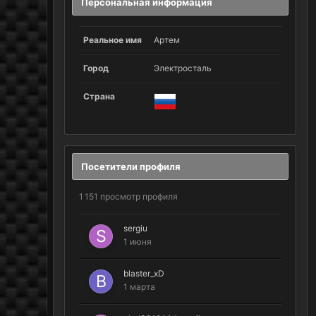
Персональная информация
Реальное имя
Артем
Город
Электросталь
Страна
Посетители профиля
1 151 просмотр профиля
sergiu
1 июня
blaster_xD
1 марта