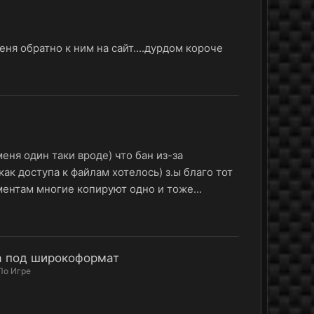
ня обратно к ним на сайт....дурдом короче
меня один таки вроде) что бан из-за
ак доступа к файлам хотелось) з.ы благо тот
ментам многие копируют одно и тоже...
а под широкоформат
По Игре