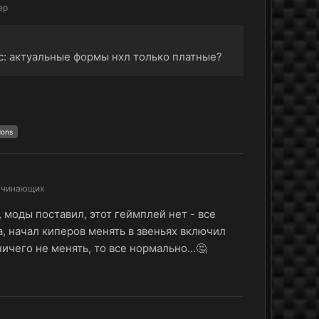
ер
рос: актуальные формы нхл только платные?
dons
ачинающих
 моды поставил, этот геймплей нет - все
а, начал киперов менять в звеньях включил
ичего не менять, то все нормально...🤔