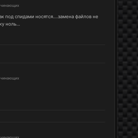
ачинающих
ак под спидами носятся....замена файлов не
у ноль...
ачинающих
ачинающих