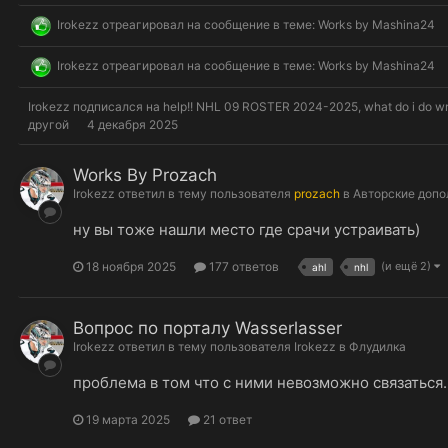
Irokezz
отреагировал на сообщение в теме:
Works by Mashina24
Irokezz
отреагировал на сообщение в теме:
Works by Mashina24
Irokezz
подписался на
help!! NHL 09 ROSTER 2024-2025, what do i do w
другой
4 декабря 2025
Works By Prozach
Irokezz
ответил в тему пользователя
prozach
в
Авторские допо
ну вы тоже нашли место где срачи устраивать)
18 ноября 2025
177 ответов
(и ещё 2)
ahl
nhl
Вопрос по порталу Wasserlasser
Irokezz
ответил в тему пользователя
Irokezz
в
Флудилка
проблема в том что с ними невозможно связаться..
19 марта 2025
21 ответ