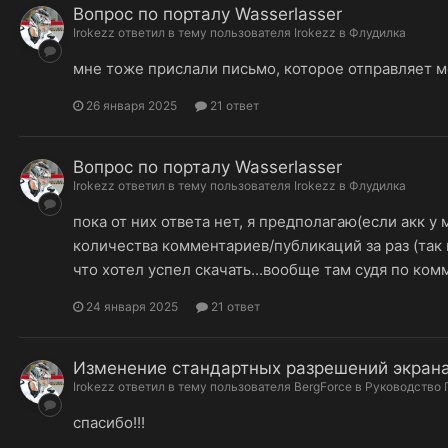
Вопрос по порталу Wasserlasser
Irokezz
ответил в тему пользователя
Irokezz
в
Флудилка
мне тоже прислали письмо, которое отправляет ме
26 января 2025
21 ответ
Вопрос по порталу Wasserlasser
Irokezz
ответил в тему пользователя
Irokezz
в
Флудилка
пока от них ответа нет, я предполагаю(если акк у 
количества комментариев/публикаций за раз (так к
что хотел успел скачать...вообще там судя по ком
24 января 2025
21 ответ
Изменение стандартных разрешений экран
Irokezz
ответил в тему пользователя
BergForce
в
Руководство 
спасибо!!!