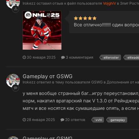
Irokezz
оставил отзыв к файл пользователя
VojghiV
в
Элит Рост
Все отлично!!!!!!! один воп
30 января 2025
3 комментария
eliteroster
elitead
Gameplay от GSWG
Irokezz
ответил в тему пользователя
GSWG
в
Дополнения от н
у меня вообще странный баг...игру переустановил,
норм, накатил вратарский пак V 1.3.0 от Рейнджер
матч и все носятся как сумашедшие опять, а если н
28 января 2025
20 ответов
vvhl
gameplay
Gameplay от GSWG