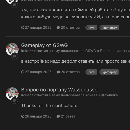
хм, так а как понять что геймплей работает? ну в
какого нибудь мода на силовые у ИИ, а то они сов
27 января 2025
20 ответов
vvhl
gameplay
Gameplay от GSWG
Irokezz
ответил в тему пользователя
GSWG
в
Дополнения от н
в настройках надо дефолт ставить или просто заки
27 января 2025
20 ответов
vvhl
gameplay
Вопрос по порталу Wasserlasser
Irokezz
ответил в тему пользователя
Irokezz
в
Флудилка
Thanks for the clarification.
26 января 2025
21 ответ