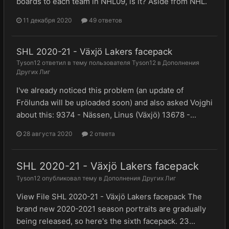
boards to each team in NHL09, is it? Aside from NHL.
11 декабря 2020
49 ответов
SHL 2020-21 - Växjö Lakers facepack
Tyson12
ответил в тему пользователя
Tyson12
в
Дополнения
Других Лиг
I've already noticed this problem (an update of
Frölunda will be uploaded soon) and also asked Vojghi
about this: 9374 - Nässen, Linus (Växjö) 13678 -...
28 августа 2020
2 ответа
SHL 2020-21 - Växjö Lakers facepack
Tyson12
опубликовал тему в
Дополнения Других Лиг
View File SHL 2020-21 - Växjö Lakers facepack The
brand new 2020-2021 season portraits are gradually
being released, so here's the sixth facepack. 23...