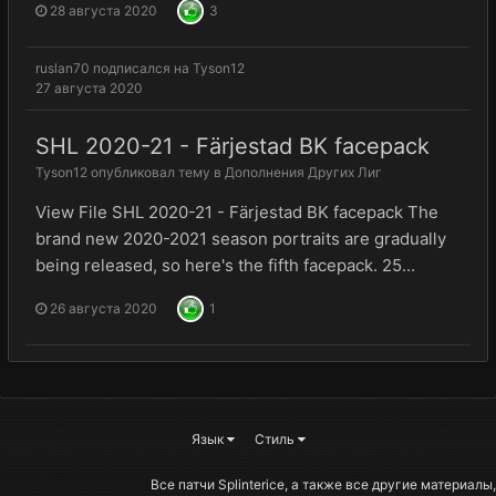
28 августа 2020
3
ruslan70
подписался на
Tyson12
27 августа 2020
SHL 2020-21 - Färjestad BK facepack
Tyson12
опубликовал тему в
Дополнения Других Лиг
View File SHL 2020-21 - Färjestad BK facepack The
brand new 2020-2021 season portraits are gradually
being released, so here's the fifth facepack. 25...
26 августа 2020
1
Язык
Стиль
Все патчи Splinterice, а также все другие материалы,