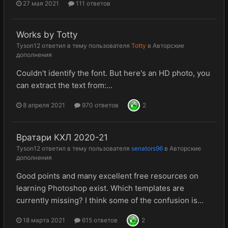
27 мая 2021
111 ответов
Works by Totty
Tyson12
ответил в тему пользователя
Totty
в
Авторские
дополнения
Couldn't identify the font. But here's an HD photo, you
can extract the text from:...
8 апреля 2021
970 ответов
2
Вратари КХЛ 2020-21
Tyson12
ответил в тему пользователя
senators96
в
Авторские
дополнения
Good points and many excellent free resources on
learning Photoshop exist. Which templates are
currently missing? I think some of the confusion is...
18 марта 2021
615 ответов
2