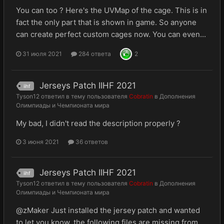
You can too ? Here's the UVMap of the cage. This is in
fact the only part that is shown in game. So anyone
can create perfect custom cages now. You can even...
31 июля 2021
284 ответа
2
Jerseys Patch IIHF 2021
iihf
Tyson12
ответил в тему пользователя
Cobratin
в
Дополнения
Олимпиады и Чемпионата мира
My bad, I didn't read the description properly ?
3 июня 2021
36 ответов
Jerseys Patch IIHF 2021
iihf
Tyson12
ответил в тему пользователя
Cobratin
в
Дополнения
Олимпиады и Чемпионата мира
@zMaker Just installed the jersey patch and wanted
to let you know, the following files are missing from