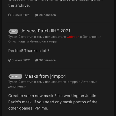
the archive:
3 июня 2021
36 ответов
Jerseys Patch IIHF 2021
iihf
Tyson12
ответил в тему пользователя
Cobratin
в
Дополнения
Олимпиады и Чемпионата мира
Perfect! Thanks a lot ?
3 июня 2021
36 ответов
Masks from j4mpp4
masks
Tyson12
ответил в тему пользователя
j4mpp4
в
Авторские
дополнения
Great to see a new mask ? I'm working on Justin
Fazio's mask, if you need any mask photos of the
other goalies, PM me.