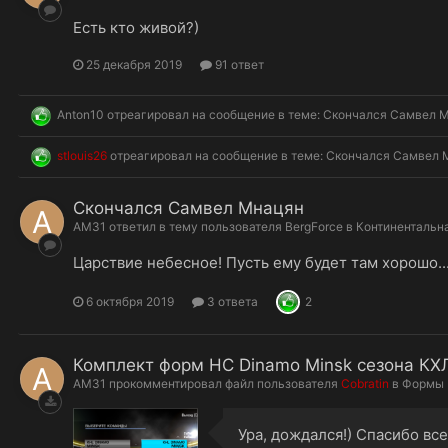
Есть кто живой?)
25 декабря 2019
91 ответ
Anton10
отреагировал на сообщение в теме:
Скончался Самвел 
stlouis26
отреагировал на сообщение в теме:
Скончался Самвел 
Скончался Самвел Мнацян
AM31
ответил в тему пользователя
BergForce
в
Континентальн
Царствие небесное! Пусть ему будет там хорошо..
6 октября 2019
3 ответа
2
Комплект форм HC Dinamo Minsk сезона КХ
AM31
прокомментировал файл пользователя
Cobratin
в
Формы
Ура, дождался!) Спасибо все