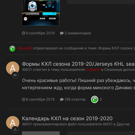
9 сентября 2019
2 комментария
stlouis26
отреагировал на сообщение в теме:
Формы КХЛ сезона 2
Формы КХЛ сезона 2019-20/Jerseys KHL sea
AM31
ответил в тему пользователя
Cobratin
в
Сезонные допол
Очень красивые работы! Лишний раз убеждаюсь, ч
нетерпением жду, когда форма минского Динамо в
8 сентября 2019
195 ответов
2
Календарь КХЛ на сезон 2019-2020
AM31
прокомментировал файл пользователя
AM31
в
Другие