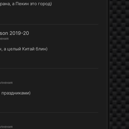
трана, а Пекин это город)
son 2019-20
нения
н, а целый Китай блин)
олнения
С праздниками)
олнения