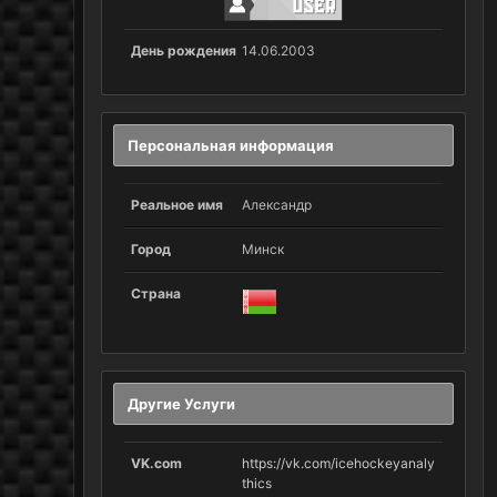
День рождения
14.06.2003
Персональная информация
Реальное имя
Александр
Город
Минск
Страна
Другие Услуги
VK.com
https://vk.com/icehockeyanaly
thics