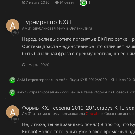
7 марта 2020
91 ответ
1
Турниры по БХЛ
AM31
опубликовал тему в
Онлайн Лига
Народ, если вы хотите погонять в БХЛ по сетке - 
Система драфта - единственное что отличает наши
быть банальная фраза о преимуществах, но ее няма)
1 марта 2020
AM31
отреагировал на файл:
Льды КХЛ 2019/2020 - KHL Ices 201
alex78
отреагировал на сообщение в теме:
Формы КХЛ сезона 201
Формы КХЛ сезона 2019-20/Jerseys KHL sea
AM31
ответил в тему пользователя
Cobratin
в
Сезонные допол
Не, Илюха, ты неправильно понял) Я про то, что 
Китаю) Более того, у них уже в свое время был о