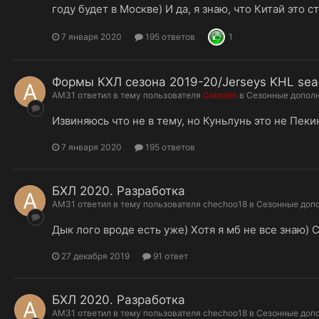
году будет в Москве) И да, я знаю, что Китай это с
7 января 2020
195 ответов
1
Формы КХЛ сезона 2019-20/Jerseys KHL sea
AM31
ответил в тему пользователя
Cobratin
в
Сезонные допол
Извиняюсь что не в тему, но Куньлунь это не Пеки
7 января 2020
195 ответов
БХЛ 2020. Разработка
AM31
ответил в тему пользователя
chechoo18
в
Сезонные доп
Дык лого вроде есть уже) Хотя я мб не все знаю) 
27 декабря 2019
91 ответ
БХЛ 2020. Разработка
AM31
ответил в тему пользователя
chechoo18
в
Сезонные доп