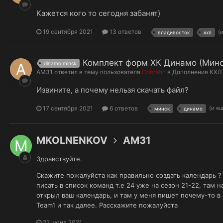
Кажется кого то сегодня забанят)
19 сентября 2021
13 ответов
(
владивосток
кхл
Комплект форм ХК Динамо (Минс
dinamo minsk
AM31
ответил в тему пользователя
Cobratin
в
Дополнения КХЛ
Извините, а почему нельзя скачать файл?
17 сентября 2021
6 ответов
(и е
минск
динамо
MKOLNENKOV
AM31
Здравствуйте.
Скажите пожалуйста как правильно создать календарь ? 
писать в список команд т.е 24 уже на сезон 21-22, там 
открыл ваш календарь, и там у меня пишет почему-то в 
Team1 и так далее. Расскажите пожалуйста
22 июня 2021