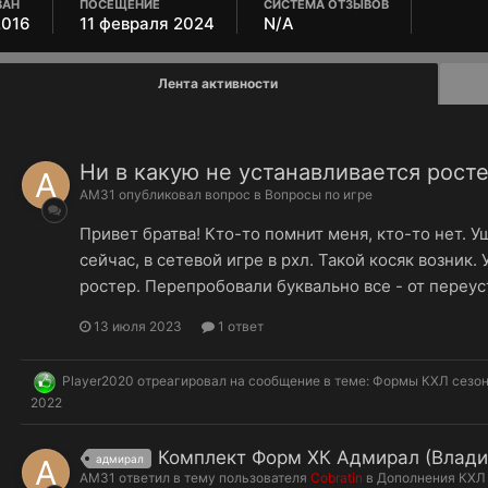
ВАН
ПОСЕЩЕНИЕ
СИСТЕМА ОТЗЫВОВ
2016
11 февраля 2024
N/A
Лента активности
Ни в какую не устанавливается рост
AM31
опубликовал вопрос в
Вопросы по игре
Привет братва! Кто-то помнит меня, кто-то нет. 
сейчас, в сетевой игре в рхл. Такой косяк возник.
ростер. Перепробовали буквально все - от переус
13 июля 2023
1 ответ
Player2020
отреагировал на сообщение в теме:
Формы КХЛ сезона
2022
Комплект Форм ХК Адмирал (Владив
адмирал
AM31
ответил в тему пользователя
Cobratin
в
Дополнения КХЛ