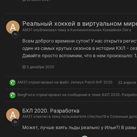
Реальный хоккей в виртуальном мир
AM31
опубликовал тему в
Континентальная Хоккейная Лига
Всем доброго времени суток! У нас открыта регис
один из самых крутых сезонов в истории КХЛ - сез
Давайте просто вспомним, что в нем произошло: 1.
3 декабря 2020
AM31
отреагировал на файл:
Jerseys Patch IIHF 2020
22 апреля
BergForce
отреагировал на сообщение в теме:
БХЛ 2020. Разрабо
БХЛ 2020. Разработка
AM31
ответил в тему пользователя
chechoo18
в
Сезонные доп
Может, лучше взять льды реально у Ильи?) В разы