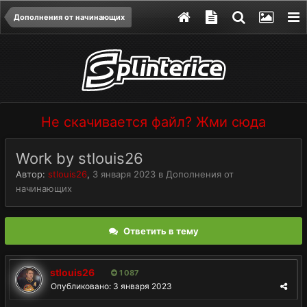
Дополнения от начинающих
Не скачивается файл? Жми сюда
Work by stlouis26
Автор:
stlouis26
,
3 января 2023
в
Дополнения от
начинающих
Ответить в тему
stlouis26
1 087
Опубликовано:
3 января 2023